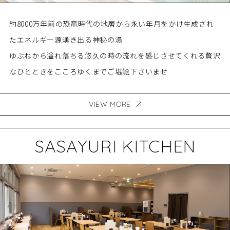
約8000万年前の恐竜時代の地層から
永い年月をかけ生成され
たエネルギー源
湧き出る神秘の湯
ゆぶねから溢れ落ちる悠久の時の流れを感じさせてくれる
贅沢
なひとときをこころゆくまでご堪能下さいませ
VIEW MORE
SASAYURI KITCHEN